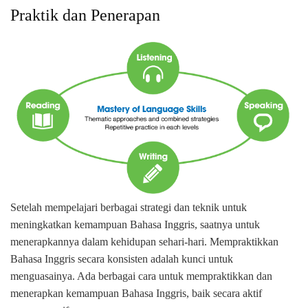
Praktik dan Penerapan
Setelah mempelajari berbagai strategi dan teknik untuk
meningkatkan kemampuan Bahasa Inggris, saatnya untuk
menerapkannya dalam kehidupan sehari-hari. Mempraktikkan
Bahasa Inggris secara konsisten adalah kunci untuk
menguasainya. Ada berbagai cara untuk mempraktikkan dan
menerapkan kemampuan Bahasa Inggris, baik secara aktif