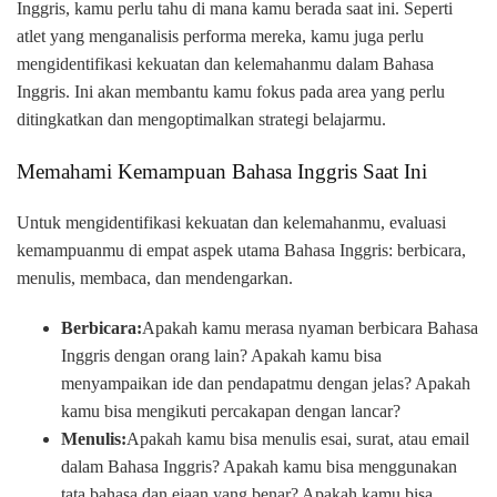
Inggris, kamu perlu tahu di mana kamu berada saat ini. Seperti
atlet yang menganalisis performa mereka, kamu juga perlu
mengidentifikasi kekuatan dan kelemahanmu dalam Bahasa
Inggris. Ini akan membantu kamu fokus pada area yang perlu
ditingkatkan dan mengoptimalkan strategi belajarmu.
Memahami Kemampuan Bahasa Inggris Saat Ini
Untuk mengidentifikasi kekuatan dan kelemahanmu, evaluasi
kemampuanmu di empat aspek utama Bahasa Inggris: berbicara,
menulis, membaca, dan mendengarkan.
Berbicara:
Apakah kamu merasa nyaman berbicara Bahasa
Inggris dengan orang lain? Apakah kamu bisa
menyampaikan ide dan pendapatmu dengan jelas? Apakah
kamu bisa mengikuti percakapan dengan lancar?
Menulis:
Apakah kamu bisa menulis esai, surat, atau email
dalam Bahasa Inggris? Apakah kamu bisa menggunakan
tata bahasa dan ejaan yang benar? Apakah kamu bisa