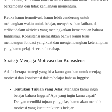
berkembang dan tidak kehilangan momentum.
Ketika kamu termotivasi, kamu lebih cenderung untuk
meluangkan waktu untuk belajar, menyelesaikan latihan, dan
terlibat dalam aktivitas yang meningkatkan kemampuan bahasa
Inggrismu. Konsistensi memastikan bahwa kamu terus
membangun fondasi yang kuat dan mengembangkan keterampilan
yang kamu pelajari secara bertahap.
Strategi Menjaga Motivasi dan Konsistensi
Ada beberapa strategi yang bisa kamu gunakan untuk menjaga
motivasi dan konsistensi dalam belajar bahasa Inggris:
Tentukan Tujuan yang Jelas
: Mengapa kamu ingin
belajar bahasa Inggris? Apa yang ingin kamu capai?
Dengan memiliki tujuan yang jelas, kamu akan memiliki
motivasi yang kuat untuk terus belajar.