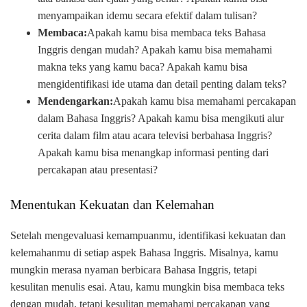
menyampaikan idemu secara efektif dalam tulisan?
Membaca:
Apakah kamu bisa membaca teks Bahasa
Inggris dengan mudah? Apakah kamu bisa memahami
makna teks yang kamu baca? Apakah kamu bisa
mengidentifikasi ide utama dan detail penting dalam teks?
Mendengarkan:
Apakah kamu bisa memahami percakapan
dalam Bahasa Inggris? Apakah kamu bisa mengikuti alur
cerita dalam film atau acara televisi berbahasa Inggris?
Apakah kamu bisa menangkap informasi penting dari
percakapan atau presentasi?
Menentukan Kekuatan dan Kelemahan
Setelah mengevaluasi kemampuanmu, identifikasi kekuatan dan
kelemahanmu di setiap aspek Bahasa Inggris. Misalnya, kamu
mungkin merasa nyaman berbicara Bahasa Inggris, tetapi
kesulitan menulis esai. Atau, kamu mungkin bisa membaca teks
dengan mudah, tetapi kesulitan memahami percakapan yang