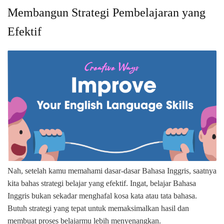
Membangun Strategi Pembelajaran yang
Efektif
Nah, setelah kamu memahami dasar-dasar Bahasa Inggris, saatnya
kita bahas strategi belajar yang efektif. Ingat, belajar Bahasa
Inggris bukan sekadar menghafal kosa kata atau tata bahasa.
Butuh strategi yang tepat untuk memaksimalkan hasil dan
membuat proses belajarmu lebih menyenangkan.