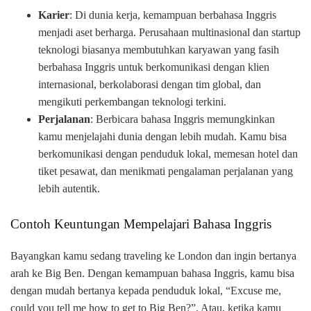
Karier
: Di dunia kerja, kemampuan berbahasa Inggris
menjadi aset berharga. Perusahaan multinasional dan startup
teknologi biasanya membutuhkan karyawan yang fasih
berbahasa Inggris untuk berkomunikasi dengan klien
internasional, berkolaborasi dengan tim global, dan
mengikuti perkembangan teknologi terkini.
Perjalanan
: Berbicara bahasa Inggris memungkinkan
kamu menjelajahi dunia dengan lebih mudah. Kamu bisa
berkomunikasi dengan penduduk lokal, memesan hotel dan
tiket pesawat, dan menikmati pengalaman perjalanan yang
lebih autentik.
Contoh Keuntungan Mempelajari Bahasa Inggris
Bayangkan kamu sedang traveling ke London dan ingin bertanya
arah ke Big Ben. Dengan kemampuan bahasa Inggris, kamu bisa
dengan mudah bertanya kepada penduduk lokal, “Excuse me,
could you tell me how to get to Big Ben?”. Atau, ketika kamu