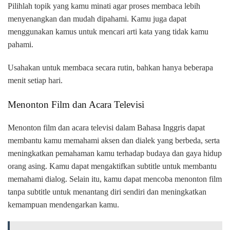
Pilihlah topik yang kamu minati agar proses membaca lebih
menyenangkan dan mudah dipahami. Kamu juga dapat
menggunakan kamus untuk mencari arti kata yang tidak kamu
pahami.
Usahakan untuk membaca secara rutin, bahkan hanya beberapa
menit setiap hari.
Menonton Film dan Acara Televisi
Menonton film dan acara televisi dalam Bahasa Inggris dapat
membantu kamu memahami aksen dan dialek yang berbeda, serta
meningkatkan pemahaman kamu terhadap budaya dan gaya hidup
orang asing. Kamu dapat mengaktifkan subtitle untuk membantu
memahami dialog. Selain itu, kamu dapat mencoba menonton film
tanpa subtitle untuk menantang diri sendiri dan meningkatkan
kemampuan mendengarkan kamu.