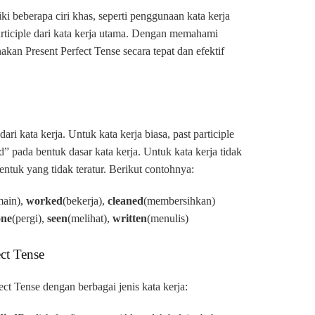
iki beberapa ciri khas, seperti penggunaan kata kerja
articiple dari kata kerja utama. Dengan memahami
n Present Perfect Tense secara tepat dan efektif
dari kata kerja. Untuk kata kerja biasa, past participle
pada bentuk dasar kata kerja. Untuk kata kerja tidak
bentuk yang tidak teratur. Berikut contohnya:
main),
worked
(bekerja),
cleaned
(membersihkan)
one
(pergi),
seen
(melihat),
written
(menulis)
ct Tense
ect Tense dengan berbagai jenis kata kerja: