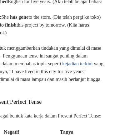
died
English for five years. (Aku telah belajar bahasa
:
She
has gone
to the store. (Dia telah pergi ke toko)
to finish
this project by tomorrow. (Kita harus
sok)
ntuk menggambarkan tindakan yang dimulai di masa
i. Penggunaan tense ini sangat penting dalam
 dalam membahas topik seperti
kejadian terkini
yang
ya, “I have lived in this city for five years”
mulai di masa lampau dan masih berlanjut hingga
ent Perfect Tense
gai bentuk kata kerja dalam Present Perfect Tense:
Negatif
Tanya