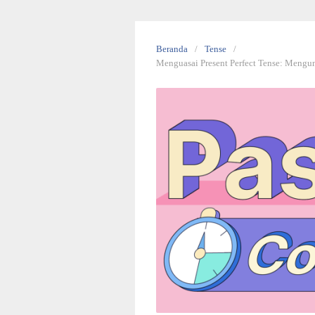
Beranda
Tense
Menguasai Present Perfect Tense: Meng