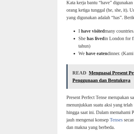
Kata kerja bantu “have” digunakan 
orang ketiga tunggal (he, she, it). 
yang digunakan adalah “has”. Beri
I
have
visited
many countries
She
has
lived
in London for f
tahun)
We
have
eaten
dinner. (Kami
READ
Menguasai Present P
Penggunaan dan Bentuknya
Present Perfect Tense merupakan sa
menunjukkan suatu aksi yang telah 
hingga saat ini. Dalam memahami Pr
jauh mengenai konsep
Tenses
secar
dan makna yang berbeda.