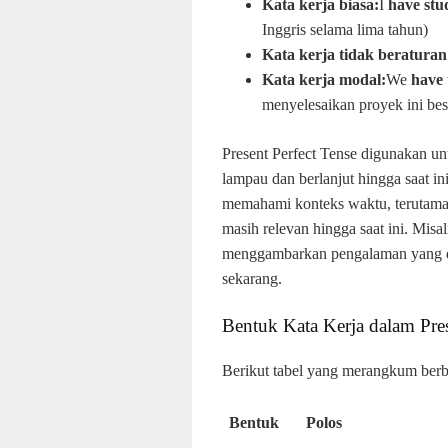
Kata kerja biasa:
I
have stu
Inggris selama lima tahun)
Kata kerja tidak beraturan
Kata kerja modal:
We
have 
menyelesaikan proyek ini be
Present Perfect Tense digunakan u
lampau dan berlanjut hingga saat in
memahami konteks waktu, terutama
masih relevan hingga saat ini. Misaln
menggambarkan pengalaman yang di
sekarang.
Bentuk Kata Kerja dalam Pres
Berikut tabel yang merangkum berba
Bentuk
Polos