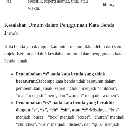
At
spesifik, seperti alamat, titik, atau
library.
waktu.
Kesalahan Umum dalam Penggunaan Kata Benda
Jamak
Kata benda jamak digunakan untuk menunjukkan lebih dari satu
objek. Berikut adalah 5 kesalahan umum dalam penggunaan kata
benda jamak:
Penambahan “s” pada kata benda yang tidak
beraturan:
Beberapa kata benda tidak beraturan dalam
pembentukan jamak, seperti “child” menjadi “children”,
“man” menjadi “men”, dan “woman” menjadi “women”.
Penambahan “es” pada kata benda yang berakhir
dengan “s”, “x”, “ch”, “sh”, atau “z”:
Misalnya, “bus”
menjadi “buses”, “box” menjadi “boxes”, “church” menjadi
“churches”, “dish” menjadi “dishes”, dan “quiz” menjadi