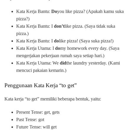
Kata Kerja Bantu:
Do
you like pizza? (Apakah kamu suka
pizza?)
Kata Kerja Bantu: I
don’t
like pizza. (Saya tidak suka
pizza.)
Kata Kerja Bantu: I
do
like pizza! (Saya suka pizza!)
Kata Kerja Utama: I
do
my homework every day. (Saya
mengerjakan pekerjaan rumah saya setiap hari.)
Kata Kerja Utama: We
did
the laundry yesterday. (Kami
mencuci pakaian kemarin.)
Penggunaan Kata Kerja “to get”
Kata kerja “to get” memiliki beberapa bentuk, yaitu:
Present Tense: get, gets
Past Tense: got
Future Tense: will get